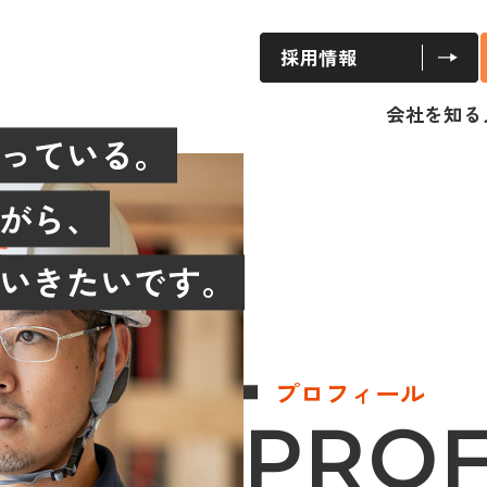
ス
営業施工管理
採用情報
営業
ーケティング
会社を知る
担当
っている。
材戦略担当）
ARRCHアド
PGHOUSEア
がら、
建築家と創る『
PGHOUSE専
ARRCH専属
いきたいです。
施工管理（着
施工管理（着
エクステリア
プロフィール
PROF