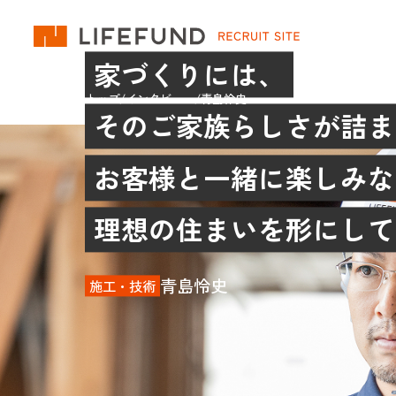
ARRCHアドバイザー
働き方の特徴
アフターメンテナン
PGHOUSEアドバイザー
評価制度・キャリアの考え方
リフォーム・リノベ
建築家と創る『ARRCH』の意匠設計
よくあるご質問
不動産売買営業職
家づくりには、
PGHOUSE専属の設計職
中古住宅の買取再販
ARRCH専属スタイリスト
リクルーティングマ
トップ
/
インタビュー
/
青島怜史
施工管理（着工前担当）
広報マーケティング
そのご家族らしさが詰ま
施工管理（着工後担当）
組織人事（経営・人
エクステリア・外構プランナー
お客様と一緒に楽しみな
理想の住まいを形にして
青島怜史
施工・技術