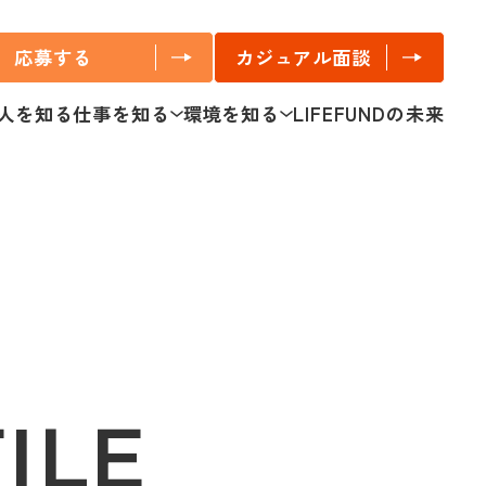
応募する
カジュアル面談
人を知る
仕事を知る
環境を知る
LIFEFUNDの未来
バイザー
アフターメンテナンス
働き方の特徴
ドバイザー
リフォーム・リノベ営業施工管理
評価制度・キャリアの考え方
ARRCH』の意匠設計
不動産売買営業職
よくあるご質問
属の設計職
中古住宅の買取再販営業
スタイリスト
リクルーティングマーケティング
工前担当）
広報マーケティング担当
工後担当）
組織人事（経営・人材戦略担当）
・外構プランナー
ILE