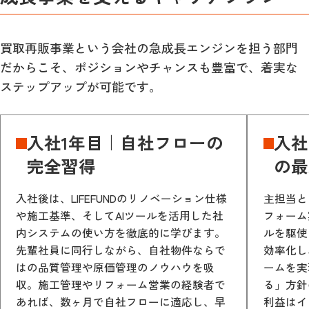
買取再販事業という会社の急成長エンジンを担う部門
だからこそ、ポジションやチャンスも豊富で、着実な
ステップアップが可能です。
入社1年目｜自社フローの
入社
完全習得
の最
入社後は、LIFEFUNDのリノベーション仕様
主担当と
や施工基準、そしてAIツールを活用した社
フォーム
内システムの使い方を徹底的に学びます。
ルを駆使
先輩社員に同行しながら、自社物件ならで
効率化し
はの品質管理や原価管理のノウハウを吸
ームを実
収。施工管理やリフォーム営業の経験者で
る」方針
あれば、数ヶ月で自社フローに適応し、早
利益はイ