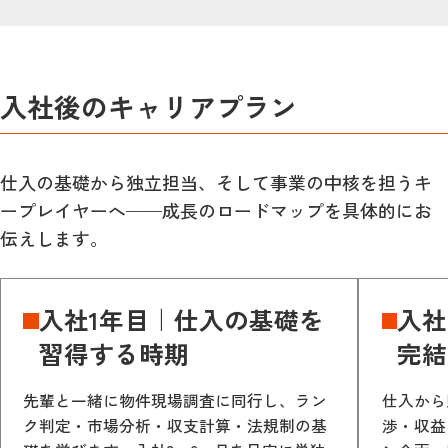
入社後のキャリアプラン
仕入の基礎から独立担当、そして事業の中核を担うキ
ープレイヤーへ——成長のロードマップを具体的にお
伝えします。
入社1年目｜仕入の基礎を
入社
習得する時期
完結
先輩と一緒に物件現場調査に同行し、ラン
仕入から
ク判定・市場分析・収支計算・法規制の基
渉・収益