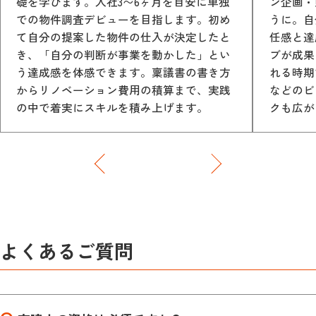
礎を学びます。入社3〜6ヶ月を目安に単独
ン企画・
での物件調査デビューを目指します。初め
うに。自
て自分の提案した物件の仕入が決定したと
任感と達
き、「自分の判断が事業を動かした」とい
ブが成果
う達成感を体感できます。稟議書の書き方
れる時期
からリノベーション費用の積算まで、実践
などのビ
の中で着実にスキルを積み上げます。
クも広が
よくあるご質問